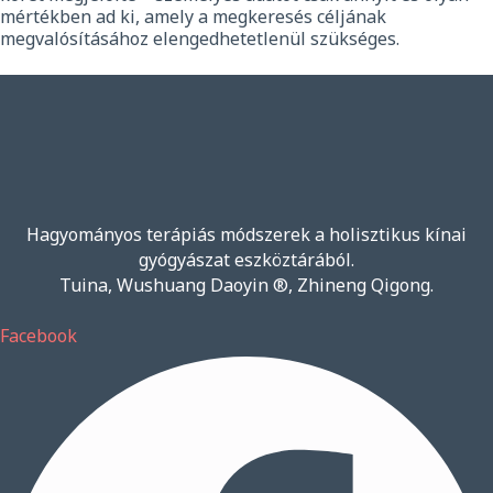
mértékben ad ki, amely a megkeresés céljának
megvalósításához elengedhetetlenül szükséges.
Hagyományos terápiás módszerek a holisztikus kínai
gyógyászat eszköztárából.
Tuina, Wushuang Daoyin ®, Zhineng Qigong.
Facebook