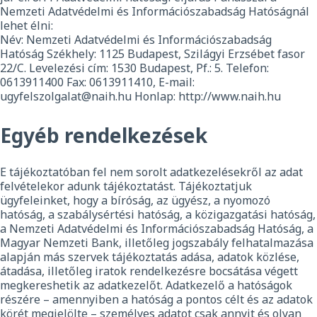
Nemzeti Adatvédelmi és Információszabadság Hatóságnál
lehet élni:
Név: Nemzeti Adatvédelmi és Információszabadság
Hatóság Székhely: 1125 Budapest, Szilágyi Erzsébet fasor
22/C. Levelezési cím: 1530 Budapest, Pf.: 5. Telefon:
0613911400 Fax: 0613911410, E-mail:
ugyfelszolgalat@naih.hu Honlap: http://www.naih.hu
Egyéb rendelkezések
E tájékoztatóban fel nem sorolt adatkezelésekről az adat
felvételekor adunk tájékoztatást. Tájékoztatjuk
ügyfeleinket, hogy a bíróság, az ügyész, a nyomozó
hatóság, a szabálysértési hatóság, a közigazgatási hatóság,
a Nemzeti Adatvédelmi és Információszabadság Hatóság, a
Magyar Nemzeti Bank, illetőleg jogszabály felhatalmazása
alapján más szervek tájékoztatás adása, adatok közlése,
átadása, illetőleg iratok rendelkezésre bocsátása végett
megkereshetik az adatkezelőt. Adatkezelő a hatóságok
részére – amennyiben a hatóság a pontos célt és az adatok
körét megjelölte – személyes adatot csak annyit és olyan