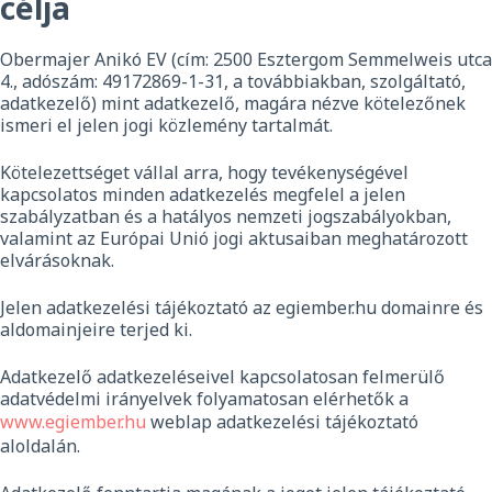
célja
Obermajer Anikó EV (cím: 2500 Esztergom Semmelweis utca
4., adószám: 49172869-1-31, a továbbiakban, szolgáltató,
adatkezelő) mint adatkezelő, magára nézve kötelezőnek
ismeri el jelen jogi közlemény tartalmát.
Kötelezettséget vállal arra, hogy tevékenységével
kapcsolatos minden adatkezelés megfelel a jelen
szabályzatban és a hatályos nemzeti jogszabályokban,
valamint az Európai Unió jogi aktusaiban meghatározott
elvárásoknak.
Jelen adatkezelési tájékoztató az egiember.hu domainre és
aldomainjeire terjed ki.
Adatkezelő adatkezeléseivel kapcsolatosan felmerülő
adatvédelmi irányelvek folyamatosan elérhetők a
www.egiember.hu
weblap adatkezelési tájékoztató
aloldalán.