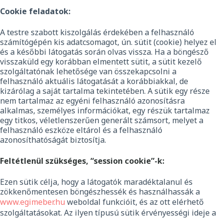
Cookie feladatok:
A testre szabott kiszolgálás érdekében a felhasználó
számítógépén kis adatcsomagot, ún. sütit (cookie) helyez el
és a későbbi látogatás során olvas vissza. Ha a böngésző
visszaküld egy korábban elmentett sütit, a sütit kezelő
szolgáltatónak lehetősége van összekapcsolni a
felhasználó aktuális látogatását a korábbiakkal, de
kizárólag a saját tartalma tekintetében. A sütik egy része
nem tartalmaz az egyéni felhasználó azonosításra
alkalmas, személyes információkat, egy részük tartalmaz
egy titkos, véletlenszerűen generált számsort, melyet a
felhasználó eszköze eltárol és a felhasználó
azonosíthatóságát biztosítja.
Feltétlenül szükséges, “session cookie”-k:
Ezen sütik célja, hogy a látogatók maradéktalanul és
zökkenőmentesen böngészhessék és használhassák a
www.egimeber.hu
weboldal funkcióit, és az ott elérhető
szolgáltatásokat. Az ilyen típusú sütik érvényességi ideje a