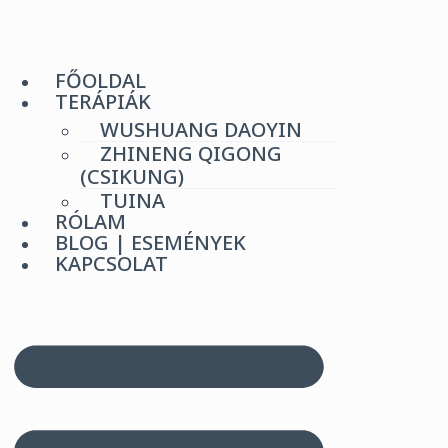
Ugrás
a
tartalomhoz
FŐOLDAL
TERÁPIÁK
WUSHUANG DAOYIN
ZHINENG QIGONG
(CSIKUNG)
TUINA
RÓLAM
BLOG | ESEMÉNYEK
KAPCSOLAT