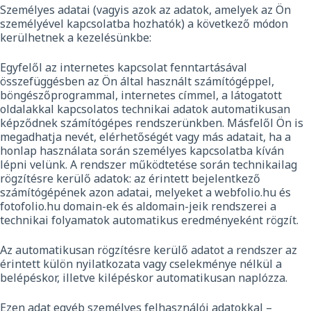
Személyes adatai (vagyis azok az adatok, amelyek az Ön
személyével kapcsolatba hozhatók) a következő módon
kerülhetnek a kezelésünkbe:
Egyfelől az internetes kapcsolat fenntartásával
összefüggésben az Ön által használt számítógéppel,
böngészőprogrammal, internetes címmel, a látogatott
oldalakkal kapcsolatos technikai adatok automatikusan
képződnek számítógépes rendszerünkben. Másfelől Ön is
megadhatja nevét, elérhetőségét vagy más adatait, ha a
honlap használata során személyes kapcsolatba kíván
lépni velünk. A rendszer működtetése során technikailag
rögzítésre kerülő adatok: az érintett bejelentkező
számítógépének azon adatai, melyeket a webfolio.hu és
fotofolio.hu domain-ek és aldomain-jeik rendszerei a
technikai folyamatok automatikus eredményeként rögzít.
Az automatikusan rögzítésre kerülő adatot a rendszer az
érintett külön nyilatkozata vagy cselekménye nélkül a
belépéskor, illetve kilépéskor automatikusan naplózza.
Ezen adat egyéb személyes felhasználói adatokkal –