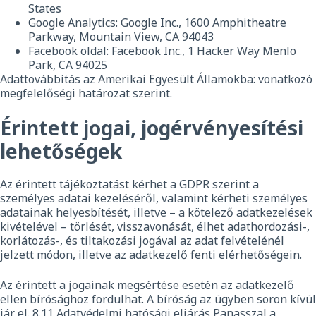
States
Google Analytics: Google Inc., 1600 Amphitheatre
Parkway, Mountain View, CA 94043
Facebook oldal: Facebook Inc., 1 Hacker Way Menlo
Park, CA 94025
Adattovábbítás az Amerikai Egyesült Államokba: vonatkozó
megfelelőségi határozat szerint.
Érintett jogai, jogérvényesítési
lehetőségek
Az érintett tájékoztatást kérhet a GDPR szerint a
személyes adatai kezeléséről, valamint kérheti személyes
adatainak helyesbítését, illetve – a kötelező adatkezelések
kivételével – törlését, visszavonását, élhet adathordozási-,
korlátozás-, és tiltakozási jogával az adat felvételénél
jelzett módon, illetve az adatkezelő fenti elérhetőségein.
Az érintett a jogainak megsértése esetén az adatkezelő
ellen bírósághoz fordulhat. A bíróság az ügyben soron kívül
jár el. 8.11 Adatvédelmi hatósági eljárás Panasszal a