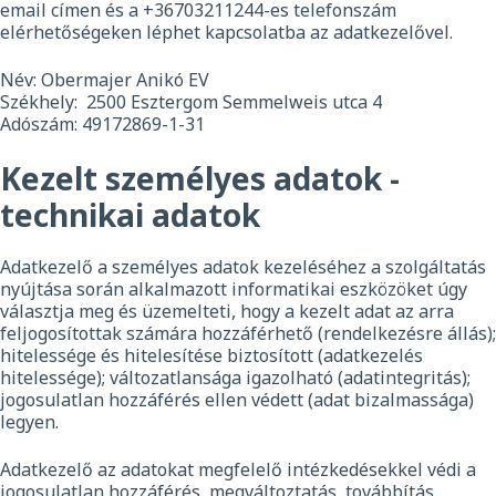
email címen és a +36703211244-es telefonszám
elérhetőségeken léphet kapcsolatba az adatkezelővel.
Név: Obermajer Anikó EV
Székhely: 2500 Esztergom Semmelweis utca 4
Adószám: 49172869-1-31
Kezelt személyes adatok -
technikai adatok
Adatkezelő a személyes adatok kezeléséhez a szolgáltatás
nyújtása során alkalmazott informatikai eszközöket úgy
választja meg és üzemelteti, hogy a kezelt adat az arra
feljogosítottak számára hozzáférhető (rendelkezésre állás);
hitelessége és hitelesítése biztosított (adatkezelés
hitelessége); változatlansága igazolható (adatintegritás);
jogosulatlan hozzáférés ellen védett (adat bizalmassága)
legyen.
Adatkezelő az adatokat megfelelő intézkedésekkel védi a
jogosulatlan hozzáférés, megváltoztatás, továbbítás,