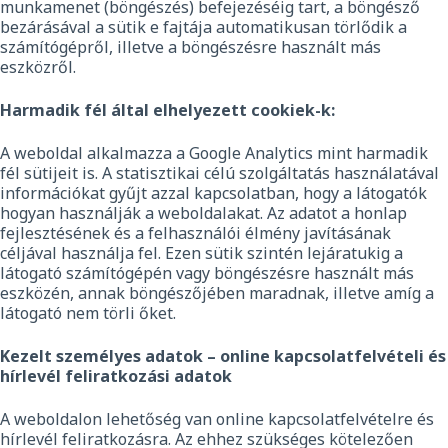
munkamenet (böngészés) befejezéséig tart, a böngésző
bezárásával a sütik e fajtája automatikusan törlődik a
számítógépről, illetve a böngészésre használt más
eszközről.
Harmadik fél által elhelyezett cookiek-k:
A weboldal alkalmazza a Google Analytics mint harmadik
fél sütijeit is. A statisztikai célú szolgáltatás használatával
információkat gyűjt azzal kapcsolatban, hogy a látogatók
hogyan használják a weboldalakat. Az adatot a honlap
fejlesztésének és a felhasználói élmény javításának
céljával használja fel. Ezen sütik szintén lejáratukig a
látogató számítógépén vagy böngészésre használt más
eszközén, annak böngészőjében maradnak, illetve amíg a
látogató nem törli őket.
Kezelt személyes adatok – online kapcsolatfelvételi és
hírlevél feliratkozási adatok
A weboldalon lehetőség van online kapcsolatfelvételre és
hírlevél feliratkozásra. Az ehhez szükséges kötelezően