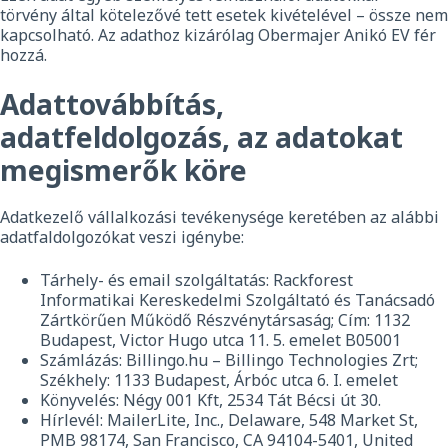
törvény által kötelezővé tett esetek kivételével – össze nem
kapcsolható. Az adathoz kizárólag Obermajer Anikó EV fér
hozzá.
Adattovábbítás,
adatfeldolgozás, az adatokat
megismerők köre
Adatkezelő vállalkozási tevékenysége keretében az alábbi
adatfaldolgozókat veszi igénybe:
Tárhely- és email szolgáltatás: Rackforest
Informatikai Kereskedelmi Szolgáltató és Tanácsadó
Zártkörűen Működő Részvénytársaság; Cím: 1132
Budapest, Victor Hugo utca 11. 5. emelet B05001
Számlázás: Billingo.hu – Billingo Technologies Zrt;
Székhely: 1133 Budapest, Árbóc utca 6. I. emelet
Könyvelés: Négy 001 Kft, 2534 Tát Bécsi út 30.
Hírlevél: MailerLite, Inc., Delaware, 548 Market St,
PMB 98174, San Francisco, CA 94104-5401, United