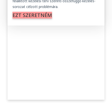
felállított kezelési terv szerinti összefüggő kezelés-
sorozat célzott problémára.
EZT SZERETNÉM