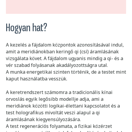
Hogyan hat?
A kezelés a fájdalom központok azonosításával indul,
amit a meridiánokban keringő qi (csí) áramlásának
vizsgálata követ. A fájdalom ugyanis mindig a qi- és a
vér szabad folyásanak akadályozottságra utal.
A munka energetikai szinten történik, de a testet mint
kaput használatba vesszük.
A keretrendszert számomra a tradicionális kínai
orvoslás egyik legősibb modellje adja, ami a
meridiánok közötti logikai-élettani kapcsolatot és a
test holografikus mivoltát veszi alapul a qi
áramlásának kiegyensúlyozására.
A test regenerációs folyamata, a fizikai közérzet