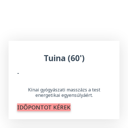
Tuina (60')
-
Kínai gyógyászati ​​masszázs a test
energetikai egyensúlyáért.
IDŐPONTOT KÉREK