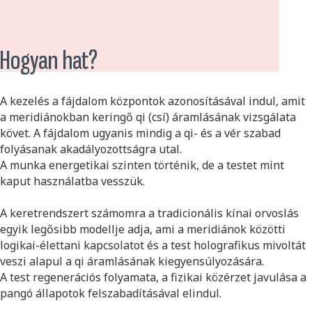
Hogyan hat?
A kezelés a fájdalom központok azonosításával indul, amit
a meridiánokban keringő qi (csí) áramlásának vizsgálata
követ. A fájdalom ugyanis mindig a qi- és a vér szabad
folyásanak akadályozottságra utal.
A munka energetikai szinten történik, de a testet mint
kaput használatba vesszük.
A keretrendszert számomra a tradicionális kínai orvoslás
egyik legősibb modellje adja, ami a meridiánok közötti
logikai-élettani kapcsolatot és a test holografikus mivoltát
veszi alapul a qi áramlásának kiegyensúlyozására.
A test regenerációs folyamata, a fizikai közérzet javulása a
pangó állapotok felszabadításával elindul.