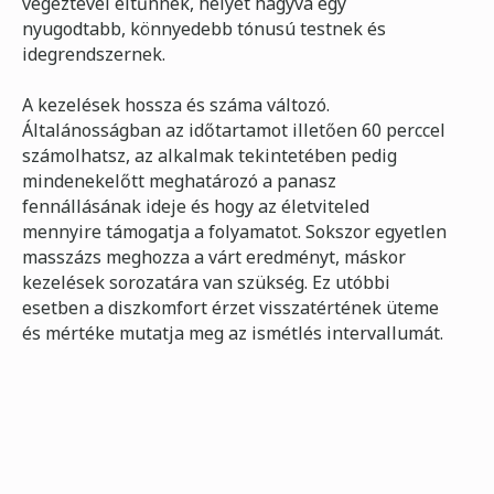
végeztével eltűnnek, helyet hagyva egy
nyugodtabb, könnyedebb tónusú testnek és
idegrendszernek.
A kezelések hossza és száma változó.
Általánosságban az időtartamot illetően 60 perccel
számolhatsz, az alkalmak tekintetében pedig
mindenekelőtt meghatározó a panasz
fennállásának ideje és hogy az életviteled
mennyire támogatja a folyamatot. Sokszor egyetlen
masszázs meghozza a várt eredményt, máskor
kezelések sorozatára van szükség. Ez utóbbi
esetben a diszkomfort érzet visszatértének üteme
és mértéke mutatja meg az ismétlés intervallumát.