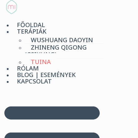
Ugrás
a
tartalomhoz
FŐOLDAL
TERÁPIÁK
WUSHUANG DAOYIN
ZHINENG QIGONG
(CSIKUNG)
TUINA
RÓLAM
BLOG | ESEMÉNYEK
KAPCSOLAT