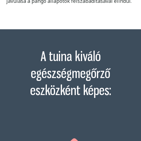
javulása a pangó állapotok felszabadításával elindul.
A tuina kiváló
egészségmegőrző
eszközként képes: