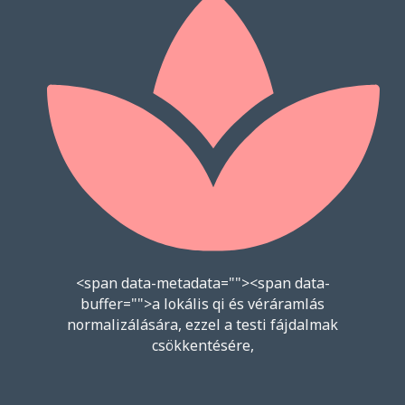
<span data-metadata="
"><span data-
buffer="
">a lokális qi és véráramlás
normalizálására, ezzel a testi fájdalmak
csökkentésére,