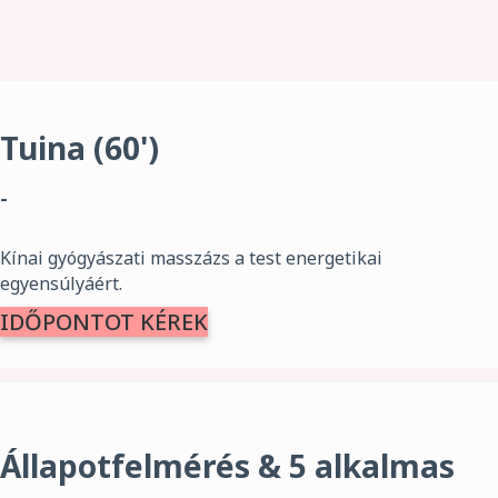
Tuina (60')
-
Kínai gyógyászati ​​masszázs a test energetikai
egyensúlyáért.
IDŐPONTOT KÉREK
Állapotfelmérés
& 5
alkalmas